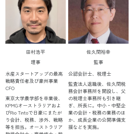
田村浩平
佐久間裕幸
理事
監事
水産スタートアップの最高
公認会計士、税理士
戦略責任者及び豪州事業
監査法人退職後、佐久間税
CFO
務会計事務所を開設し、父
東京大学農学部を卒業後、
の税理士事務所も引き継
KPMGオーストラリアおよ
ぎ、所長に。中小・中堅企
びRio Tintoで日豪にまたが
業の会計・税務の業務のほ
り会計、税務、渉外、戦略
か、成長企業の公開準備支
等を担当。オーストラリア
援などを実施。
勅許会計士・商学修士・税