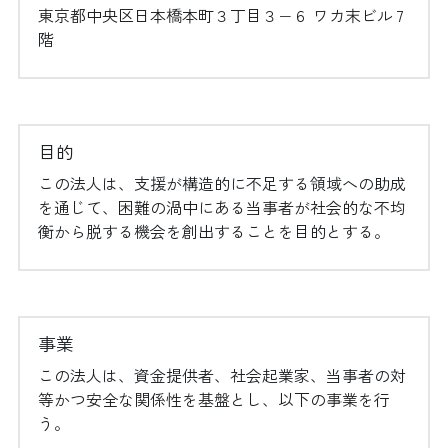
東京都中央区日本橋本町３丁目３−６ ワカ末ビル 7
正しい人に届く
階
賞歴／採択歴
アーカイブ
2024年度
次のアイデアにつながる
2023年度
情報公開↗
インパクト評価↗
問い合わせ窓口
目的
この法人は、支援が構造的に不足する領域への助成
人材の募集
を通じて、困難の渦中にある当事者が社会的な不均
ブログ
衡から脱する機会を創出することを目的とする。
REEP voice(メールニュース)に登録する
検索
事業
この法人は、資金提供者、社会起業家、当事者の対
等かつ安全な関係性を基盤とし、以下の事業を行
う。