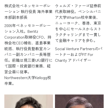
株式会社ベネッセコーポレ
ウェルズ・ファーゴ証券前
ーション 執行役員 海外事業
代表取締役。ペンシルバニ
本部副本部長
ア大学Wharton校卒業後、
ニューヨーク、香港、東京
2006年ベネッセコーポレー
を中心にセールスからスト
ション入社。Berlitz 
ラクチャリングまで一貫し
Corporation取締役CFO、持
て金融キャリアを歩む。
株会社CEO補佐、直島事業
統括、執行役員塾教室カン
Social Venture Partnersのパ
パニー副カンパニー長等歴
ートナーおよびFIT For 
任。前職は現三菱UFJ銀行に
Charity アドバイザー
て国際・投資銀行業務、経
営企画に従事。
Northwestern大学Kellogg校
卒業。