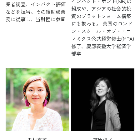
インパクト・ボンド(SIB)の
業者調査、インパクト評価
組成や、アジアの社会的投
などを担当。その後助成業
資のプラットフォーム構築
務に従事し、当財団に参画
にも携わる。 英国のロンド
ン・スクール・オブ・エコ
ノミクス公共経営修士(MPA)
修了、慶應義塾大学経済学
部卒
笹原優子
田村真菜