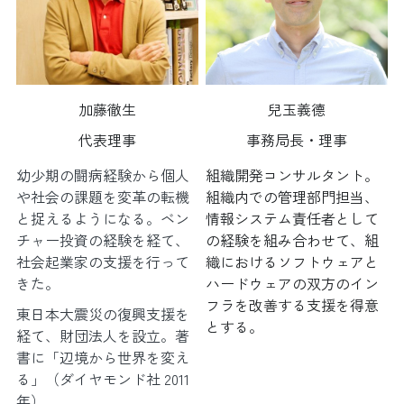
加藤徹生
兒玉義德
代表理事
事務局長・理事
幼少期の闘病経験から個人
組織開発コンサルタント。
や社会の課題を変革の転機
組織内での管理部門担当、
と捉えるようになる。ベン
情報システム責任者として
チャー投資の経験を経て、
の経験を組み合わせて、組
社会起業家の支援を行って
織におけるソフトウェアと
きた。
ハードウェアの双方のイン
フラを改善する支援を得意
東日本大震災の復興支援を
とする。
経て、財団法人を設立。著
書に「辺境から世界を変え
る」（ダイヤモンド社 2011
年）