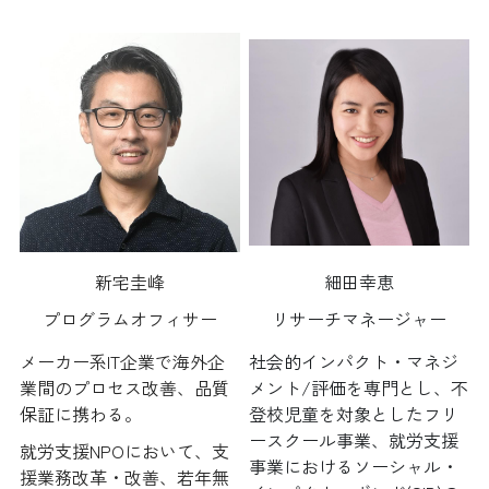
細田幸恵
新宅圭峰
リサーチマネージャー
プログラムオフィサー
社会的インパクト・マネジ
メーカー系IT企業で海外企
メント/評価を専門とし、不
業間のプロセス改善、品質
登校児童を対象としたフリ
保証に携わる。
ースクール事業、就労支援
就労支援NPOにおいて、支
事業におけるソーシャル・
援業務改革・改善、若年無