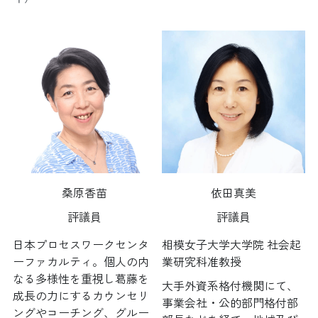
桑原香苗
依田真美
評議員
評議員
日本プロセスワークセンタ
相模女子大学大学院 社会起
ーファカルティ。個人の内
業研究科准教授
なる多様性を重視し葛藤を
大手外資系格付機関にて、
成長の力にするカウンセリ
事業会社・公的部門格付部
ングやコーチング、グルー