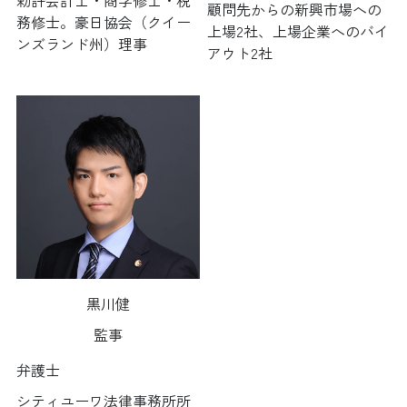
顧問先からの新興市場への
務修士。豪日協会（クイー
上場2社、上場企業へのバイ
ンズランド州）理事
アウト2社
黒川健
監事
弁護士
シティユーワ法律事務所所