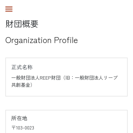
サイトトップページ
財団概要
財団概要
Organization Profile
REEP財団とは
財団概要
役員構成
我々の発見
正式名称
主な職員とパートナー
提供する仕組み
一般財団法人REEP財団（旧：一般財団法人リープ
共創基金）
沿革
基金の領域
基金という仕組み
基金を通じてできること
助成プログラム
こどもたちによるこどもたちの奨学金
小さく始めることができる
こどもと母子の早期支援
所在地
メディア掲載
早期介入×ICT↗
〒103-0023
増えた資金を使う
被災者の再起支援
奨学金プログラム↗
年次報告
主な掲載記事