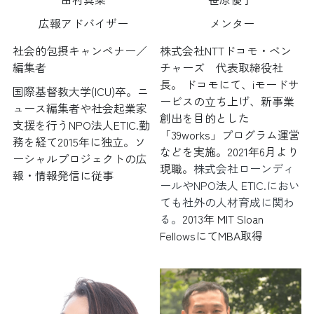
 メンター
広報アドバイザー
株式会社NTTドコモ・ベン
社会的包摂キャンペナー／
チャーズ　代表取締役社
編集者 
長。 ドコモにて、iモードサ
国際基督教大学(ICU)卒。ニ
ービスの立ち上げ、新事業
ュース編集者や社会起業家
創出を目的とした
支援を行うNPO法人ETIC.勤
「39works」プログラム運営
務を経て2015年に独立。ソ
などを実施。2021年6月より
ーシャルプロジェクトの広
現職。
株式会社ローンディ
報・情報発信に従事
ールやNPO法人 ETIC.におい
ても社外の人材育成に関わ
る。
2013年 MIT Sloan 
FellowsにてMBA取得